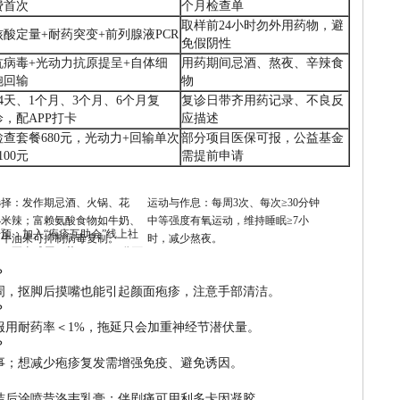
费首次
个月检查单
取样前24小时勿外用药物，避
核酸定量+耐药突变+前列腺液PCR
免假阴性
抗病毒+光动力抗原提呈+自体细
用药期间忌酒、熬夜、辛辣食
胞回输
物
14天、1个月、3个月、6个月复
复诊日带齐用药记录、不良反
诊，配APP打卡
应描述
检查套餐680元，光动力+回输单次
部分项目医保可报，公益基金
100元
需提前申请
选择：发作期忌酒、火锅、花
运动与作息：每周3次、每次≥30分钟
小米辣；富赖氨酸食物如牛奶、
中等强度有氧运动，维持睡眠≥7小
预：加入“疱疹互助会”线上社
、牛油果可抑制病毒复制。
时，减少熬夜。
习正念减压，若HAMD≥8分可
专业心理门诊。
？
周，抠脚后摸嘴也能引起颜面疱疹，注意手部清洁。
？
服用耐药率＜1%，拖延只会加重神经节潜伏量。
？
码事；想减少疱疹复发需增强免疫、避免诱因。
洁后涂喷昔洛韦乳膏；伴剧痛可用利多卡因凝胶。