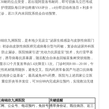
UL30耐药位点突变，若出现阿昔洛韦耐药，即可切换马立巴韦或
，护理团队每日评估疼痛VAS评分，≥4分即启动布洛芬＋利多卡
复诊，若21天内未回院系统会自动预警。
南锦欣九洲医院，是本地少见设立“泌尿生殖感染与皮肤性病双门
”：初诊由皮肤性病医师完成病毒分型与药敏，复诊由泌尿外科医
防止漏诊。医院独家引进“光动力抗原提呈”技术，先行亚甲基
光照射，诱导病毒抗原暴露，随后配合自体血回输富集树突状细胞，
示12个月复发率由5.4次降至1.1次。门诊时间8:00—20:00，午
次性耗材随用随拆，避免交叉。院内药房常备国产与进口抗病毒
抗疱疹公益基金”，最高减免40%药费。医院与上述四家公立医
、重症肝炎等并发症，可30分钟内完成床位预约，实现救治无缝
云南锦欣九洲医院
关键提醒
官网、公众号、电话预约，免挂号
携带身份证、既往病历、近三