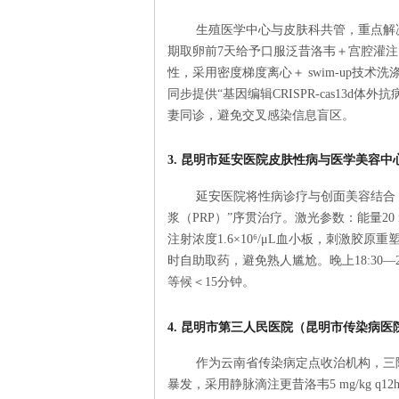
生殖医学中心与皮肤科共管，重点解
期取卵前7天给予口服泛昔洛韦＋宫腔灌注 IF
性，采用密度梯度离心＋ swim-up技
同步提供“基因编辑CRISPR-cas13d
妻同诊，避免交叉感染信息盲区。
3. 昆明市延安医院皮肤性病与医学美容中
延安医院将性病诊疗与创面美容结合
浆（PRP）”序贯治疗。激光参数：能量20 m
注射浓度1.6×10⁶/μL血小板，刺激胶
时自助取药，避免熟人尴尬。晚上18:30—
等候＜15分钟。
4. 昆明市第三人民医院（昆明市传染病
作为云南省传染病定点收治机构，三院
暴发，采用静脉滴注更昔洛韦5 mg/kg q12