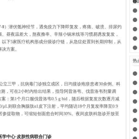
什
V-Ⅱ）潜伏骶神经节，遇免疫力下降即复发，疼痛、破溃、排尿灼
强、昼夜温差大，熬夜撸串、辛辣小锅米线等习惯易诱发复发，
。以下5家医疗机构形成分级诊疗链，从急症处置到长期抑制，从
解决方案。
热
公立三甲，抗病毒门诊独立成区，日均接诊疱疹患者30余例。科
变检测，可在2小时内给出结果，指导阿昔洛韦、伐昔洛韦剂量调
案：第1个月口服伐昔洛韦0.5 g bid，随后根据复发次数逐月减
0/μL则联合胸腺肽α1皮下注射，平均随访18个月复发率降至0.9
、苦参提取物，可缩短创面愈合时间30%。夜间皮肤科急诊开放至
医学中心·皮肤性病联合门诊