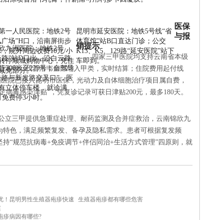
医保
第一人民医院：地铁2号
昆明市延安医院：地铁5号线“省
与报
风广场”H口，沿南屏街步
体育馆”站B口直达门诊；公交
销提示
欣九洲医院：地铁2号
0米；院外周边收费10元/小
K13、K5、129路“延安医院”站下
四家三甲医院均支持云南省本级
云路”站D口出，沿白云路
转停顺城购物中心，凭住
车即到。
行300米至229号；自驾导
阿昔洛韦、伐昔洛韦全部纳入甲类，实时结算；住院费用起付线
减免部分。
云路与新发路交叉口”，医
欣九洲医院已接入昆明市医保，光动力及自体细胞治疗项目属自费，
有立体停车楼，就诊满
病毒感染津贴”，凭复诊记录可获日津贴200元，最多180天。
元可免费停3小时。
公立三甲提供急重症处理、耐药监测及合并症救治，云南锦欣九
为特色，满足频繁复发、备孕及隐私需求。患者可根据复发频
持“规范抗病毒+免疫调节+伴侣同治+生活方式管理”四原则，就
忧！昆明男性生殖器疱疹快速
生殖器疱疹都有哪些危害
案
疱疹病因有哪些?