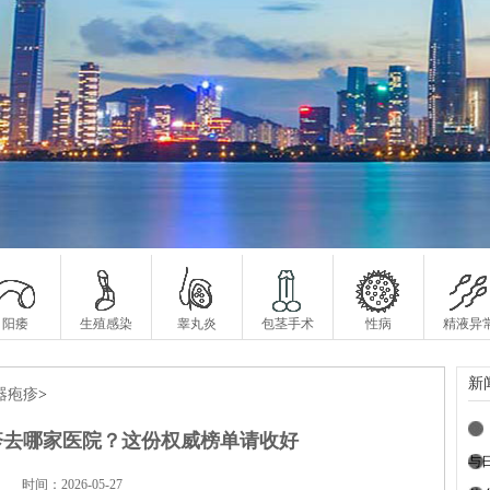
阳痿
生殖感染
睾丸炎
包茎手术
性病
精液异
新
器疱疹
>
疹去哪家医院？这份权威榜单请收好
与
时间：2026-05-27