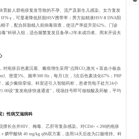
决育龄人群疱疹复发导致的不孕、流产及新生儿感染。女方复发
N-γ，可显著降低胚胎HSV携带率；男方如精液HSV-Ⅱ DNA阳
术洗涤精子，配合胚胎植入前病毒筛查，使活产率提升至62%。门诊
体外抗病毒”科研入组，适合频繁复发且备孕≥2年未成功者。周末开设夫
心
，对疱疹后色素沉着、瘢痕增生采用“点阵CO₂激光＋富血小板血
J、密度5%、频率300 Hz，每月1次，3次后色素淡化67%；PRP
原重塑，减少瘢痕挛缩。科室还引入智能药柜，患者凭电子处方24小
21:00设“复发疱疹快速通道”，现场挂号即可做核酸及药敏，平均
医院）性病艾滋病科
擅长合并HIV、梅毒、乙肝等复杂感染。对CD4+＜200的疱疹
h＋膦甲酸钠 40 mg/kg q8h双方案，连用14天后改为口服维持。科