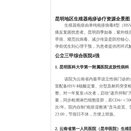
昆明地区生殖器疱疹诊疗资源全景图
生殖器疱疹由单纯疱疹病毒Ⅱ型（HS
痛反复困扰患者。昆明四季如春，紫外线
早筛、规范抗病毒、减少传染是防控核心
孕前优生到心理干预，为患者提供闭环式
公立三甲综合医院4强
1. 昆明医科大学第一附属医院皮肤性病科
该院为云南省内最早设立性病门诊的
室配备HSV-Ⅱ核酸定量、分型及耐药突
整。对一年复发≥6次者，启动“递升抑制”方
量，同步检测淋巴细胞亚群，若CD4+＜50
次/年。院内自制“疱疹湿敷液”含马齿苋
23:00，节假日不休，方便上班族。
2. 云南省第一人民医院（昆华医院）生殖