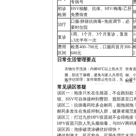
专病号
初诊
HSV核酸、抗体、HIV/梅毒/乙肝
检测
免费筛查
口服/静脉抗病毒+免疫调节，必
治疗
要时住院
1周、1个月、3个月复诊，复发
复诊
≥3次半年一次
费用
检查400–700元，口服药首月300–
区间
600元
2
日常生活管理要点
衣物分开洗涤：内裤60℃以上热水灭
饮食
菌，阳光下暴晒，避免与家人共用毛
椒、
性伴侣管理：发作期禁止性生活，无
心理干
巾。
鳕鱼
症状期每次全程使用避孕套；伴侣同
群，学
常见误区答疑
查同治，避免乒乓感染。
预约
误区一：疱疹只长在生殖器，不会跑别处
错。HSV可自体接种到臀部、股部甚至口
误区二：抗病毒药吃多会耐药，能拖就拖
耐药多发生在免疫抑制人群，健康者规范
误区三：打过九价HPV疫苗就不会得疱疹
HPV疫苗只防人乳头瘤病毒，与HSV两
误区四：泡疹破溃涂碘伏好得快？
碘伏刺激大，延迟愈合，可用生理盐水清