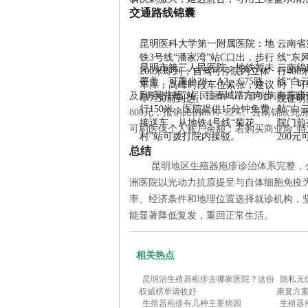
交通路线锦囊
昆明医科大学第一附属医院：地
云南省
铁3号线“潘家湾”站C口出，步行
线“东
昆明市第三人民医院：地铁暂未
云南锦
200米即到；自驾可停院内立体
行40
覆盖，可乘坐28、A2、C75路
线“白
车库，高峰时段车位紧张，建议
时，可
到“吴井桥”站，往春城路方向步
向东步
及昆明市职工/居民医保，门诊抗病毒药
早7:30前到达。
院证明
行150米；医院提供15分钟免费
航“白
800元，报销比例85%–92%。云南锦
接送车，从地铁4号线“菊花
院门前
可刷医保个人账户余额；若购买商业险“特定
村”站可拨打院内接驳。
200
总结
昆明地区生殖器疱疹诊治体系完整，
洲医院以光动力抗原提呈与自体细胞免疫
率、经济条件和地理位置选择就诊机构，坚
能显著降低复发，重回正常生活。
相关热点
昆明治生殖器疱疹去哪家医院？这份
隐私无
权威榜单请收好
康复方
生殖器疱疹有几种主要病因
生殖器