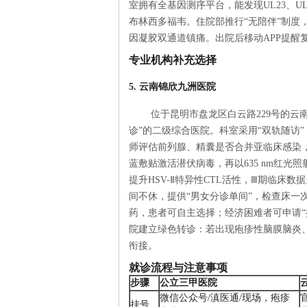
室拥有全基因测序平台，能发现UL23、
布林西多福韦。住院部推行“无陪伴”制度
因凝胶双通道镇痛。出院后移动APP提醒
专业机构补充选择
5. 云南锦欣九洲医院
位于昆明市盘龙区白云路229号的云
诊”的二级综合医院。科室采用“双轨随访
师评估前列腺、精囊是否合并亚临床感染，
蓝敷贴激活潜伏病毒，再以635 nm红
提升HSV-Ⅱ特异性CTL活性，Ⅲ期临床数据显
间不休，提供“男女分诊单间”，检查床一
药，患者可自主选择；经济困难者可申请“
院建立绿色转诊：若出现疱疹性脑膜脑炎
衔接。
就诊流程与注意事项
步骤
公立三甲医院
微信公众号/滇医通/现场，疱疹
挂号