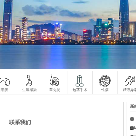
阳痿
生殖感染
睾丸炎
包茎手术
性病
精液异
新
联系我们
法