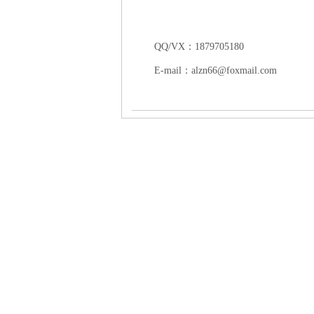
QQ/VX：1879705180
E-mail：
alzn66@foxmail.com