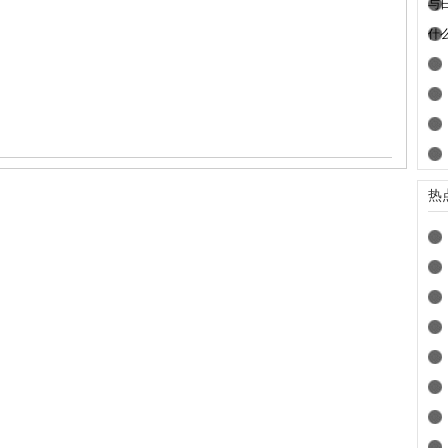
与
什
热