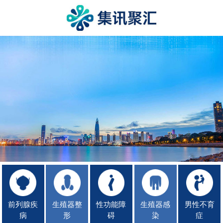
前列腺疾
生殖器整
性功能障
生殖器感
男性不育
病
形
碍
染
症