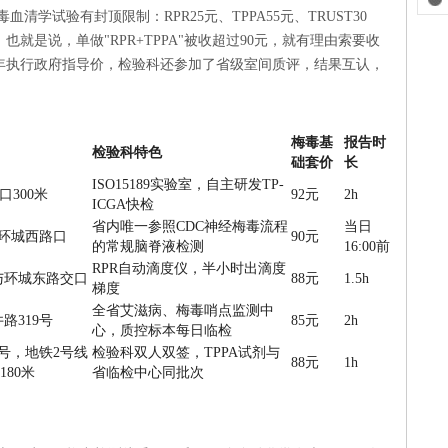
血清学试验有封顶限制：RPR25元、TPPA55元、TRUST30
。也就是说，单做"RPR+TPPA"被收超过90元，就有理由索要收
年执行政府指导价，检验科还参加了省级室间质评，结果互认，
梅毒基
报告时
检验科特色
础套价
长
ISO15189实验室，自主研发TP-
口300米
92元
2h
ICGA快检
省内唯一参照CDC神经梅毒流程
当日
线环城西路口
90元
的常规脑脊液检测
16:00前
RPR自动滴度仪，半小时出滴度
与环城东路交口
88元
1.5h
梯度
全省艾滋病、梅毒哨点监测中
路319号
85元
2h
心，质控标本每日临检
9号，地铁2号线
检验科双人双签，TPPA试剂与
88元
1h
180米
省临检中心同批次
）