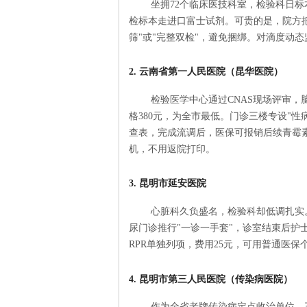
坐拥72个临床医技科室，检验科日标本
检标本走进口富士试剂。可贵的是，院方把
筛"或"完整双检"，避免捆绑。对滴度动
2. 云南省第一人民医院（昆华医院）
检验医学中心通过CNAS现场评审，
格380元，为全市最低。门诊三楼专设"性病艾滋
查表，完成流调后，医保可报销后续青霉
机，不用返院打印。
3. 昆明市延安医院
心脏科久负盛名，检验科却低调扎实。
尿门诊推行"一诊一手套"，诊室结束后护
RPR单独列项，费用25元，可用普通医
4. 昆明市第三人民医院（传染病医院）
作为全省老牌传染病定点收治单位，