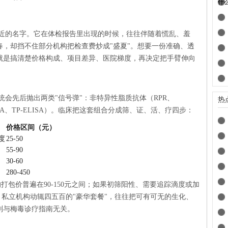
什
近的名字。它在体检报告里出现的时候，往往伴随着慌乱、羞
，却挡不住部分机构把检查费炒成"盛夏"。想要一份准确、透
就是搞清楚价格构成、项目差异、医院梯度，再决定把手臂伸向
会先后抛出两类"信号弹"：非特异性脂质抗体（RPR、
热
MIA、TP-ELISA）。临床把这套组合分成筛、证、活、疗四步：
价格区间（元）
度
25-50
55-90
30-60
280-450
打包价普遍在90-150元之间；如果初筛阳性、需要追踪滴度或加
。私立机构动辄四五百的"豪华套餐"，往往把可有可无的生化、
则与梅毒诊疗指南无关。