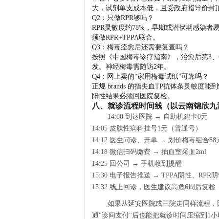
大，试剂单支成本低，且受政府指导价封
Q2：只做RPR够吗？
RPR灵敏度约78%，早期或潜伏期感染
须做RPR+TPPA联合。
Q3：梅毒痊愈后还需要复查吗？
按照《中国梅毒诊疗指南》，治愈后第3、
发。神经梅毒需随访2年。
Q4：网上卖的"家用梅毒试纸"可靠吗？
正规 brands 的指尖血TP抗体条灵敏
阳性结果必须回医院复检。
八、就诊流程时间线（以云南锦欣九
14:00 到达医院 → 自助机建卡0元
14:05 皮肤性病科挂号1元（普通号）
14:12 医生问诊、开单 → 划价梅毒组合88
14:18 微信扫码缴费 → 抽血室采血2ml
14:25 回公司 → 手机收到提醒
15:30 电子报告推送 → TPPA阴性、RPR
15:32 线上回诊，医生建议高危6周后复检
如果从延安医院或三院走同样流程，
通"诊间支付"后也能把就诊时间压缩到1