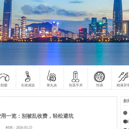
阳痿
生殖感染
睾丸炎
包茎手术
性病
精液异
新
>
费用一览：别被乱收费，轻松避坑
与
时间：2026-05-25