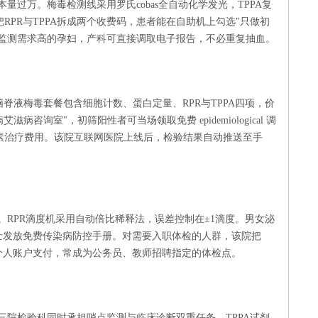
量过万。梅毒检测线采用罗氏cobas全自动化学发光，TPPA复
RPR与TPPA拆成两个收费码，患者能在自助机上勾选"只做初
态监测需求高的孕妇，产科可直接调取电子报告，不必重复抽血。
脑脊液梅毒套餐包含细胞计数、蛋白定量、RPR与TPPA四项，价
病咨询室"，初筛阳性者可当场领取免费 epidemiological 调
素治疗费用。该院互联网医院上线后，检验结果自动推送至手
RPR滴度机采用自动倍比稀释法，误差控制在±1滴度。男女泌
士发放免费传染病防控手册。对需要入职体检的人群，该院把
保个人账户支付，常成为公务员、教师招聘指定的体检点。
三院检验科同时承担哨点监测与临床诊断双重任务。TPPA试剂