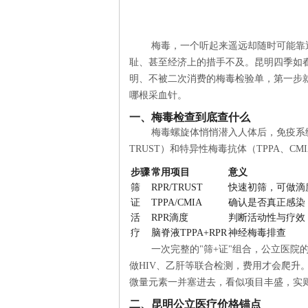
梅毒，一个听起来遥远却随时可能靠
耻、甚至经济上的措手不及。昆明四季如春
明、不被二次消费的梅毒检验单，第一步
哪根采血针。
一、梅毒检查到底查什么
梅毒螺旋体悄悄潜入人体后，免疫系统
TRUST）和特异性梅毒抗体（TPPA、C
步骤
常用项目
意义
筛
RPR/TRUST
快速初筛，可做滴
证
TPPA/CMIA
确认是否真正感染
活
RPR滴度
判断活动性与疗效
疗
脑脊液TPPA+RPR
神经梅毒排查
一次完整的"筛+证"组合，公立医院的
做HIV、乙肝等联合检测，费用才会爬升
微量元素一并塞进去，看似项目丰盛，实
二、昆明公立医疗价格锚点