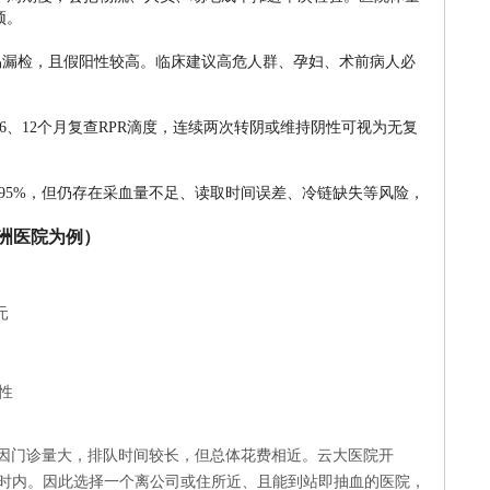
顶。
者易漏检，且假阳性较高。临床建议高危人群、孕妇、术前病人必
6、12个月复查RPR滴度，连续两次转阴或维持阴性可视为无复
度能到95%，但仍存在采血量不足、读取时间误差、冷链缺失等风险，
洲医院为例）
元
阴性
因门诊量大，排队时间较长，但总体花费相近。云大医院开
小时内。因此选择一个离公司或住所近、且能到站即抽血的医院，