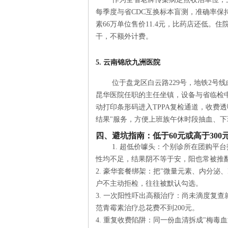
每季度与省CDC互换标本盲测，准确率保持
素66万单位售价11.4元，比药店还低。
干，不额外计费。
5. 云南锦欣九洲医院
位于盘龙区白云路229号，地铁2号
昆华医院任职的主任坐镇，设备与省临检中
动打印条形码进入TPPA复检通道，收费
结果"服务，方便上班族午休时段抽血、
四、避坑指南：低于60元或高于300
1. 超低价噱头：个别诊所在团购平台
性均不足，结果阴不等于安，阳也常被推
2. 豪华套餐绑架：把"微量元素、内分泌、
户不主动拒检，往往被默认勾选。
3. 一次阳性吓出高额治疗：尚未滴度复查
范青霉素治疗总花费不到200元。
4. 重复收费陷阱：同一份血清拆成"梅毒