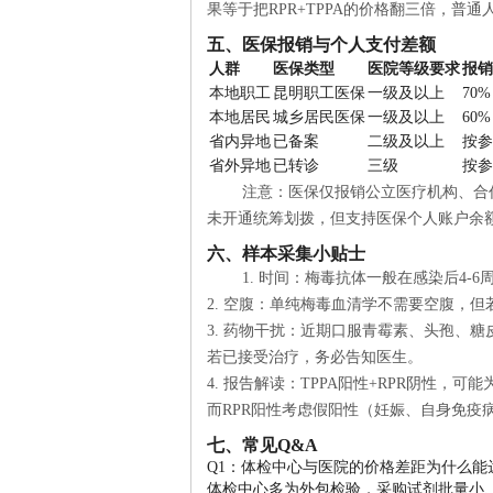
果等于把RPR+TPPA的价格翻三倍，普
五、医保报销与个人支付差额
人群
医保类型
医院等级要求
报销
本地职工
昆明职工医保
一级及以上
70%
本地居民
城乡居民医保
一级及以上
60%
省内异地
已备案
二级及以上
按参
省外异地
已转诊
三级
按参
注意：医保仅报销公立医疗机构、合
未开通统筹划拨，但支持医保个人账户余
六、样本采集小贴士
1. 时间：梅毒抗体一般在感染后4
2. 空腹：单纯梅毒血清学不需要空腹，
3. 药物干扰：近期口服青霉素、头孢、
若已接受治疗，务必告知医生。
4. 报告解读：TPPA阳性+RPR阴性，可
而RPR阳性考虑假阳性（妊娠、自身免疫
七、常见Q&A
Q1：体检中心与医院的价格差距为什么能
体检中心多为外包检验，采购试剂批量小