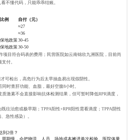
通人看不懂代码，只能乖乖结账。
比例
自付（元）
≈27
≈36
保地政策
30-45
保地政策
30-50
作项目符合码表的费用；民营医院如云南锦欣九洲医院，目前尚
额支付。
-6周才可检出，高危行为后太早抽血易出现假阴性。
但若同时查肝功能、血脂，最好空腹8小时。
糖皮质激素不会直接影响抗体检测结果，但可暂时降低RPR滴度，
能为既往治愈或极早期；TPPA阳性+RPR阳性需看滴度；TPPA阴性
病、急性感染）。
达到2倍？
、周期慢，会把物流、人员、场地成本摊进单次检验。医院体量