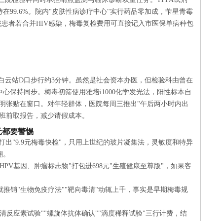
在99.6%。院内"皮肤性病诊疗中心"实行药品零加成，苄星青霉
住院患者若合并HIV感染，梅毒复检费用可直接记入市医保单病种包
线白云站D口步行约3分钟。虽然是社会资本办医，但检验科由曾在
心保持同步。梅毒初筛使用雅培i1000化学发光法，阳性标本自
透明张贴在窗口。对年轻群体，医院每周三推出"午后两小时内出
下班前取报告，减少请假成本。
元都要警惕
打出"9.9元梅毒快检"，只用上世纪的玻片凝集法，灵敏度和特异
翻。
HPV基因、肿瘤标志物"打包进698元"生殖健康至尊版"，如果客
就推销"生物免疫疗法""靶向毒清"动辄上千，事实是早期梅毒规
血清反应素试验""螺旋体抗体确认""滴度稀释试验"三行计费，结