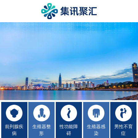
前列腺疾
生殖器整
性功能障
生殖器感
男性不育
病
形
碍
染
症